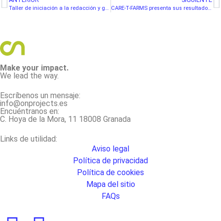
Taller de iniciación a la redacción y gestión de proyectos europeos en el ámbito de la cultura y de la gestión del patrimonio cultural
CARE-T-FARMS presenta sus resultados en la conferencia «Social Agriculture and Care Farm: Work Opportunity, Social Partnership and Opportunity» en Bruselas
Make your impact.
We lead the way.
Escríbenos un mensaje:
info@onprojects.es
Encuéntranos en:
C. Hoya de la Mora, 11 18008 Granada
Links de utilidad:
Aviso legal
Política de privacidad
Política de cookies
Mapa del sitio
FAQs